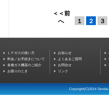
＜＜前
へ
１
２
３
ＬＰガスの使い方
お知らせ
料金／お手続きについて
よくあるご質問
各種ガス機器のご紹介
お問合せ
お困りのとき
リンク
Copyright(C)2014 Sendai L