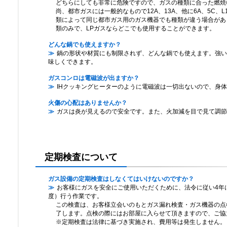
どちらにしても非常に危険ですので、ガスの種類に合った燃焼
尚、都市ガスには一般的なもので12A、13A、他に6A、5C、
類によって同じ都市ガス用のガス機器でも種類が違う場合があ
類のみで、LPガスならどこでも使用することができます。
どんな鍋でも使えますか？
鍋の形状や材質にも制限されず、どんな鍋でも使えます。強い
味しくできます。
ガスコンロは電磁波が出ますか？
IHクッキングヒーターのように電磁波は一切出ないので、身
火傷の心配はありませんか？
ガスは炎が見えるので安全です。また、火加減を目で見て調節
定期検査について
ガス設備の定期検査はしなくてはいけないのですか？
お客様にガスを安全にご使用いただくために、法令に従い4年
度）行う作業です。
この検査は、お客様立会いのもとガス漏れ検査・ガス機器の点
了します。点検の際にはお部屋に入らせて頂きますので、ご協
※定期検査は法律に基づき実施され、費用等は発生しません。