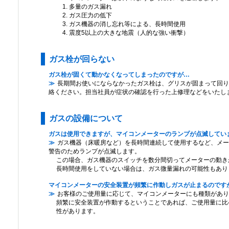
多量のガス漏れ
ガス圧力の低下
ガス機器の消し忘れ等による、長時間使用
震度5以上の大きな地震（人的な強い衝撃）
ガス栓が回らない
ガス栓が固くて動かなくなってしまったのですが…
長期間お使いにならなかったガス栓は、グリスが固まって回り
絡ください。担当社員が症状の確認を行った上修理などをいたし
ガスの設備について
ガスは使用できますが、マイコンメーターのランプが点滅してい
ガス機器（床暖房など）を長時間連続して使用するなど、メー
警告のためランプが点滅します。
この場合、ガス機器のスイッチを数分間切ってメーターの動き
長時間使用をしていない場合は、ガス微量漏れの可能性もあり
マイコンメーターの安全装置が頻繁に作動しガスが止まるのです
お客様のご使用量に応じて、マイコンメーターにも種類があり
頻繁に安全装置が作動するということであれば、ご使用量に比
性があります。