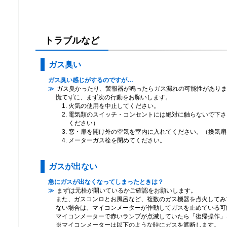
トラブルなど
ガス臭い
ガス臭い感じがするのですが…
ガス臭かったり、警報器が鳴ったらガス漏れの可能性がありま
慌てずに、まず次の行動をお願いします。
火気の使用を中止してください。
電気類のスイッチ・コンセントには絶対に触らないで下さ
ください）
窓・扉を開け外の空気を室内に入れてください。（換気扇
メーターガス栓を閉めてください。
ガスが出ない
急にガスが出なくなってしまったときは？
まずは元栓が開いているかご確認をお願いします。
また、ガスコンロとお風呂など、複数のガス機器を点火してみ
ない場合は、マイコンメーターが作動してガスを止めている可
マイコンメーターで赤いランプが点滅していたら「復帰操作」
※マイコンメーターは以下のような時にガスを遮断します。