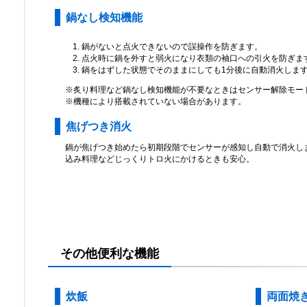
鍋なし検知機能
鍋がないと点火できないので誤操作を防ぎます。
点火時に鍋を外すと弱火になり衣類の袖口への引火を防ぎま
鍋をはずした状態でそのままにしても1分後に自動消火しま
※炙り料理など鍋なし検知機能が不要なときはセンサー解除モー
※機種により搭載されていない場合があります。
焦げつき消火
鍋が焦げつき始めたら初期段階でセンサーが感知し自動で消火し
込み料理などじっくりトロ火にかけるときも安心。
その他便利な機能
炊飯
両面焼