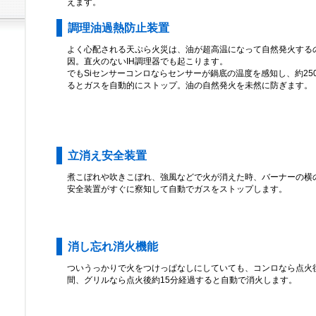
えます。
調理油過熱防止装置
よく心配される天ぷら火災は、油が超高温になって自然発火する
因。直火のないIH調理器でも起こります。
でもSiセンサーコンロならセンサーが鍋底の温度を感知し、約25
るとガスを自動的にストップ。油の自然発火を未然に防ぎます。
立消え安全装置
煮こぼれや吹きこぼれ、強風などで火が消えた時、バーナーの横
安全装置がすぐに察知して自動でガスをストップします。
消し忘れ消火機能
ついうっかりで火をつけっぱなしにしていても、コンロなら点火
間、グリルなら点火後約15分経過すると自動で消火します。