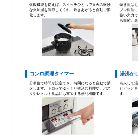
炊飯機能を使えば、スイッチひとつで直火の微妙
焼き魚はも
な火加減を調節してくれ、炊きあがると自動で消
ブン料理に
化します。
強い火力で
も短縮。裏
コンロ調理タイマー
湯沸か
分単位で時間が設定でき、時間になると自動で消
点火して湯
火します。トロ火でゆっくり煮込む料理や、パス
ピピッと音
タやレトルト食品にも重宝する便利機能です。
す。