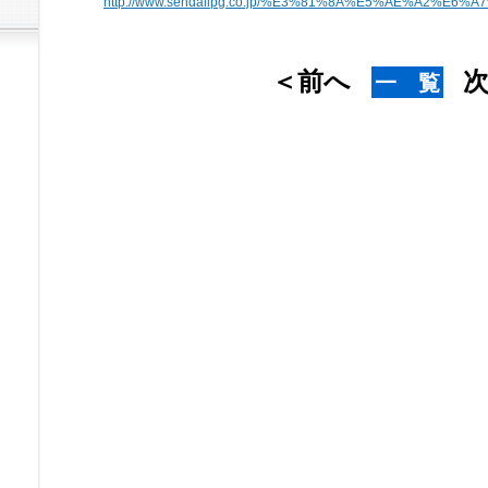
http://www.sendailpg.co.jp/%E3%81%8A%E5%AE%A2
＜前へ
一 覧